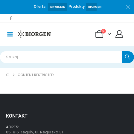
Oferta
Produkty
DRWIŚNIK
BIORGEN
0
CONTENT RESTRICTED
KONTAKT
ADRES:
05-816 Reguły, ul. Regulska 31