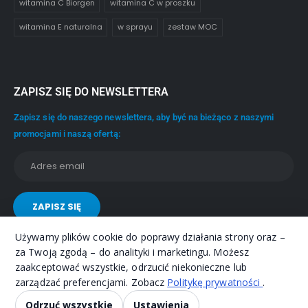
witamina C Biorgen
witamina C w proszku
witamina E naturalna
w sprayu
zestaw MOC
ZAPISZ SIĘ DO NEWSLETTERA
Zapisz się do naszego newslettera, aby być na bieżąco z naszymi
promocjami i naszą ofertą:
Używamy plików cookie do poprawy działania strony oraz –
za Twoją zgodą – do analityki i marketingu. Możesz
zaakceptować wszystkie, odrzucić niekonieczne lub
zarządzać preferencjami. Zobacz
Politykę prywatności
.
© BIORGEN. 2003. All Rights Reserved
Odrzuć wszystkie
Ustawienia