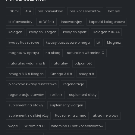
100ml
ALA
bez barwników
bez konserwantów
bez ryb
bioflawonoidy
dr Wiśnik
innowacyjny
kapsułki kolagenowe
kolagen
kolagen Biorgen
kolagen sport
kolagen z BCAA
kwasy tłuszczowe
kwasy tłuszczowe omega
LA
Magnez
magnez w sprayu
na skórę
naturalna witamina C
naturalna witamina E
naturalny
odporność
omega 3 6 9 Biorgen
Omega 3.6.9
omega 9
pierwotne kwasy tłuszczowe
regeneracja
regeneracja stawów
rokitnik
suplement diety
suplement na stawy
suplementy Biorgen
suplement z dzikiej róży
tłoczone na zimno
układ nerwowy
wege
Witamina C
witamina C bez konserwantów