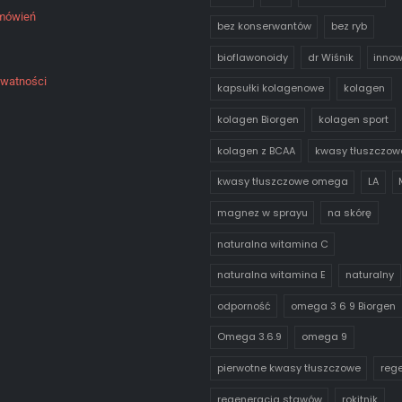
amówień
bez konserwantów
bez ryb
bioflawonoidy
dr Wiśnik
inno
ywatności
kapsułki kolagenowe
kolagen
kolagen Biorgen
kolagen sport
kolagen z BCAA
kwasy tłuszczow
kwasy tłuszczowe omega
LA
magnez w sprayu
na skórę
naturalna witamina C
naturalna witamina E
naturalny
odporność
omega 3 6 9 Biorgen
Omega 3.6.9
omega 9
pierwotne kwasy tłuszczowe
reg
regeneracja stawów
rokitnik