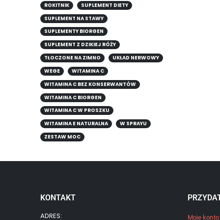
ROKITNIK
SUPLEMENT DIETY
SUPLEMENT NA STAWY
SUPLEMENTY BIORGEN
SUPLEMENT Z DZIKIEJ RÓŻY
TŁOCZONE NA ZIMNO
UKŁAD NERWOWY
WEGE
WITAMINA C
WITAMINA C BEZ KONSERWANTÓW
WITAMINA C BIORGEN
WITAMINA C W PROSZKU
WITAMINA E NATURALNA
W SPRAYU
ZESTAW MOC
KONTAKT
PRZYDAT
ADRES:
Moje konto