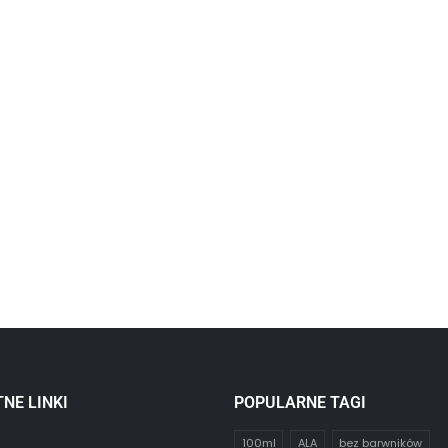
NE LINKI
POPULARNE TAGI
100ml
ALA
bez barwników