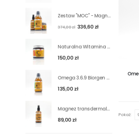
Zestaw "MOC" - Magnez + Omega 3.6.9 + Witamina C
336,60
zł
374,00
zł
Naturalna Witamina C w proszku 105ml
150,00
zł
Omeg
Omega 3.6.9 Biorgen – 250 ml
135,00
zł
Magnez transdermalny w sprayu MgCl₂·6H₂O BIORGEN - 100ml
Pokaż:
89,00
zł