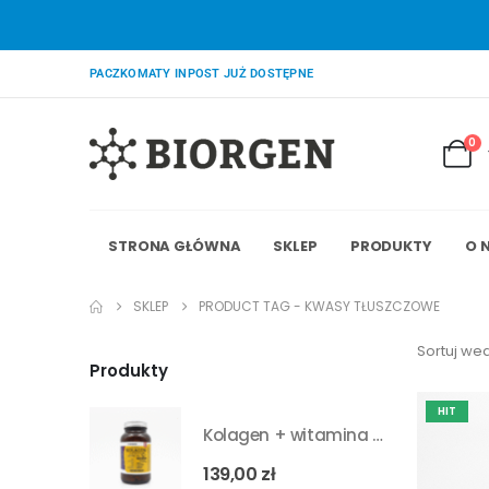
PACZKOMATY INPOST JUŻ DOSTĘPNE
0
STRONA GŁÓWNA
SKLEP
PRODUKTY
O 
SKLEP
PRODUCT TAG -
KWASY TŁUSZCZOWE
Sortuj wed
Produkty
HIT
Kolagen + witamina C + BCAA – Biorgen 120 kapsułek
139,00
zł