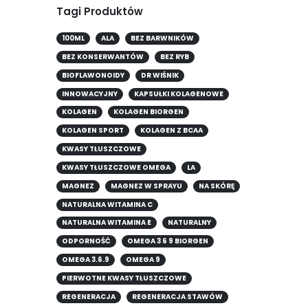
Tagi Produktów
100ML
ALA
BEZ BARWNIKÓW
BEZ KONSERWANTÓW
BEZ RYB
BIOFLAWONOIDY
DR WIŚNIK
INNOWACYJNY
KAPSUŁKI KOLAGENOWE
KOLAGEN
KOLAGEN BIORGEN
KOLAGEN SPORT
KOLAGEN Z BCAA
KWASY TŁUSZCZOWE
KWASY TŁUSZCZOWE OMEGA
LA
MAGNEZ
MAGNEZ W SPRAYU
NA SKÓRĘ
NATURALNA WITAMINA C
NATURALNA WITAMINA E
NATURALNY
ODPORNOŚĆ
OMEGA 3 6 9 BIORGEN
OMEGA 3.6.9
OMEGA 9
PIERWOTNE KWASY TŁUSZCZOWE
REGENERACJA
REGENERACJA STAWÓW