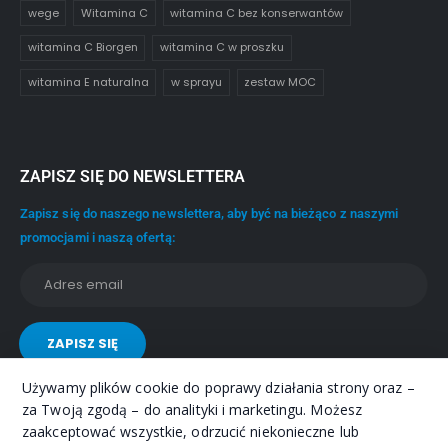
wege
Witamina C
witamina C bez konserwantów
witamina C Biorgen
witamina C w proszku
witamina E naturalna
w sprayu
zestaw MOC
ZAPISZ SIĘ DO NEWSLETTERA
Zapisz się do naszego newslettera, aby być na bieżąco z naszymi
promocjami i naszą ofertą:
Używamy plików cookie do poprawy działania strony oraz –
za Twoją zgodą – do analityki i marketingu. Możesz
zaakceptować wszystkie, odrzucić niekonieczne lub