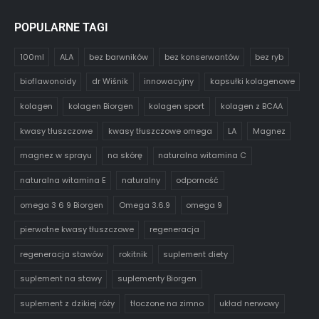
POPULARNE TAGI
100ml
ALA
bez barwników
bez konserwantów
bez ryb
bioflawonoidy
dr Wiśnik
innowacyjny
kapsułki kolagenowe
kolagen
kolagen Biorgen
kolagen sport
kolagen z BCAA
kwasy tłuszczowe
kwasy tłuszczowe omega
LA
Magnez
magnez w sprayu
na skórę
naturalna witamina C
naturalna witamina E
naturalny
odporność
omega 3 6 9 Biorgen
Omega 3.6.9
omega 9
pierwotne kwasy tłuszczowe
regeneracja
regeneracja stawów
rokitnik
suplement diety
suplement na stawy
suplementy Biorgen
suplement z dzikiej róży
tłoczone na zimno
układ nerwowy